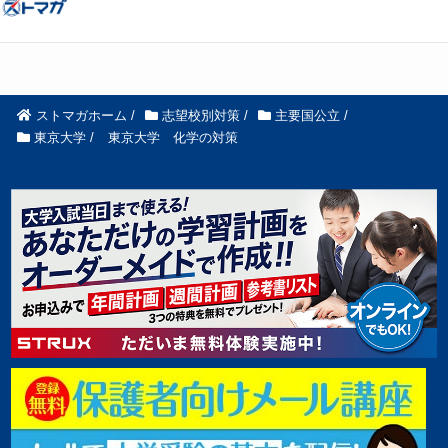
ストマガホーム
/
志望校別対策
/
主要国公立
/
東京大学
/
東京大学 化学の対策