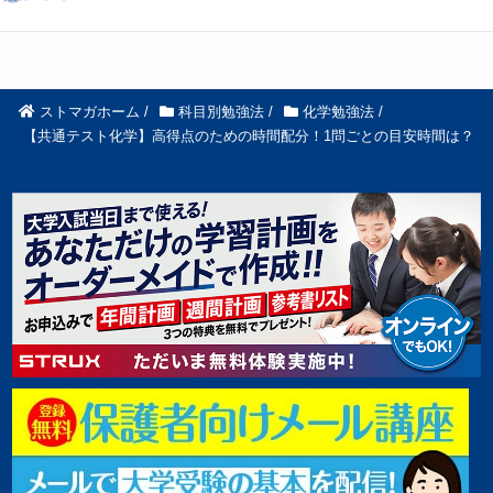
ストマガホーム
/
科目別勉強法
/
化学勉強法
/
【共通テスト化学】高得点のための時間配分！1問ごとの目安時間は？