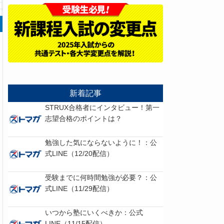
新着記事
STRUX合格者にインタビュー！第一
志望合格のポイントは？
勉強した気にならないように！：公
式LINE（12/20配信）
受験までに何時間勉強が必要？：公
式LINE（11/29配信）
いつから塾にいくべきか：公式
LINE（11/15配信）