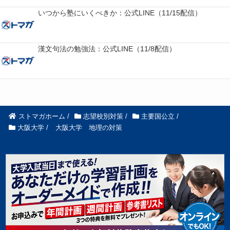
いつから塾にいくべきか：公式LINE（11/15配信）
漢文句法の勉強法：公式LINE（11/8配信）
ストマガホーム
/
志望校別対策
/
主要国公立
/
大阪大学
/
大阪大学 地理の対策