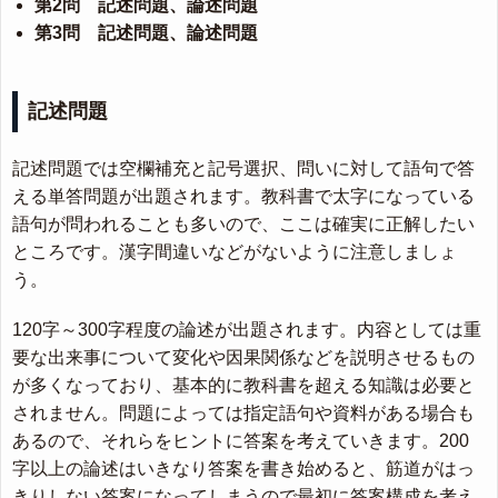
第2問 記述問題、論述問題
第3問 記述問題、論述問題
記述問題
記述問題では空欄補充と記号選択、問いに対して語句で答
える単答問題が出題されます。教科書で太字になっている
語句が問われることも多いので、ここは確実に正解したい
ところです。漢字間違いなどがないように注意しましょ
う。
120字～300字程度の論述が出題されます。内容としては重
要な出来事について変化や因果関係などを説明させるもの
が多くなっており、基本的に教科書を超える知識は必要と
されません。問題によっては指定語句や資料がある場合も
あるので、それらをヒントに答案を考えていきます。200
字以上の論述はいきなり答案を書き始めると、筋道がはっ
きりしない答案になってしまうので最初に答案構成を考え