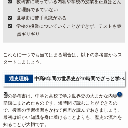
教科書に載っている内容や学校の授業を正直ほとん
ど理解できていない
世界史に苦手意識がある
学校の授業についていくことができず、テストも赤
点ギリギリ
これらに一つでも当てはまる場合は、以下の参考書からス
タートしましょう。
通史理解
中高6年間の世界史が10時間でざっと学べ
る
この参考書は、中学と高校で学ぶ世界史の大まかな内容を
簡潔にまとめたものです。短時間で読むことができるの
で、授業の予習復習もかねて何周か読んでおきましょう。
最初は細かい知識を身に着けることよりも、歴史の流れを
知ることが大切です。