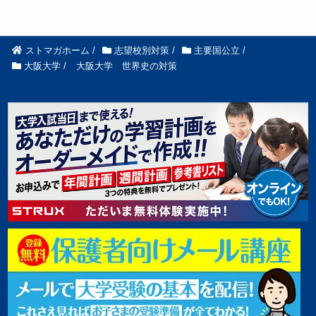
ストマガホーム
/
志望校別対策
/
主要国公立
/
大阪大学
/
大阪大学 世界史の対策