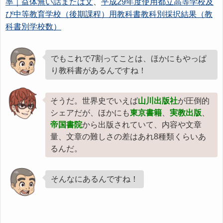
率｜益体無い話または文
、
平成29年度使用都立高等学校及
び中等教育学校（後期課程）用教科書教科別採択結果（教
科書別学校数）
でもこれで7割ってことは、ほかにもやっぱ
り教科書があるんですね！
そうだ。世界史でいえば
山川出版社
が圧倒的
シェアだが、ほかにも
東京書籍
、
実教出版
、
帝国書院
から出版されていて、内容や文章
量、文章の難しさの差はあれ8種類くらいあ
るんだ。
そんなにあるんですね！