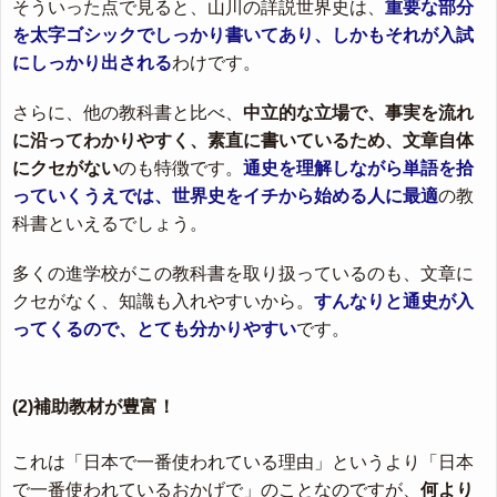
そういった点で見ると、山川の詳説世界史は、
重要な部分
を太字ゴシックでしっかり書いてあり、しかもそれが入試
にしっかり出される
わけです。
さらに、他の教科書と比べ、
中立的な立場で、事実を流れ
に沿ってわかりやすく、素直に書いているため、文章自体
にクセがない
のも特徴です。
通史を理解しながら単語を拾
っていくうえでは、世界史をイチから始める人に最適
の教
科書といえるでしょう。
多くの進学校がこの教科書を取り扱っているのも、文章に
クセがなく、知識も入れやすいから。
すんなりと通史が入
ってくるので、とても分かりやすい
です。
(2)補助教材が豊富！
これは「日本で一番使われている理由」というより「日本
で一番使われているおかげで」のことなのですが、
何より