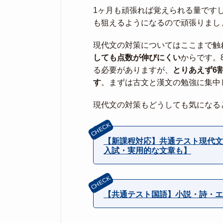
1ヶ月も頑張れば覚えられる量です
も狙えるようになるので頑張りまし
現代文の対策についてはここまで触
しても点数が伸びにくい
からです。
る必要がありますが、
とりあえず6
す
。まずは古文と漢文の勉強に集中
現代文の対策もどうしても気になる
【新課程対応】共通テスト現代文
入試・実用的な文章も】
【共通テスト国語】小説・詩・エ