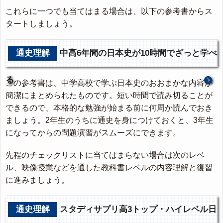
これらに一つでも当てはまる場合は、以下の参考書からス
タートしましょう。
通史理解
中高6年間の日本史が10時間でざっと学べ
る
この参考書は、中学高校で学ぶ日本史のおおまかな内容が
簡潔にまとめられたものです。短い時間で読み切ることが
できるので、本格的な勉強が始まる前に何周か読んでおき
ましょう。2年生のうちに通史を身につけておくと、3年生
になってからの問題演習がスムーズにできます。
先程のチェックリストに当てはまらない場合は次のレベ
ル、映像授業などを通した教科書レベルの内容理解と復習
に進みましょう。
通史理解
スタディサプリ高3トップ・ハイレベル日