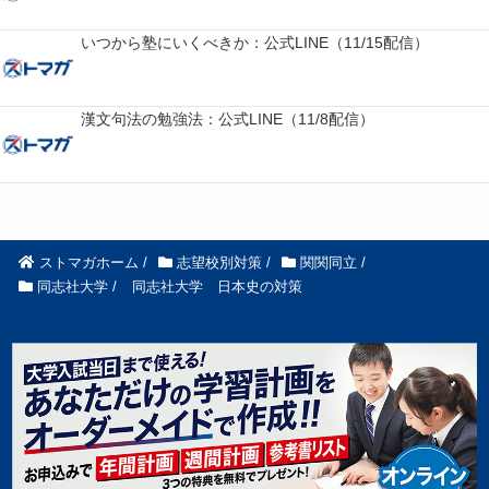
いつから塾にいくべきか：公式LINE（11/15配信）
漢文句法の勉強法：公式LINE（11/8配信）
ストマガホーム
/
志望校別対策
/
関関同立
/
同志社大学
/
同志社大学 日本史の対策