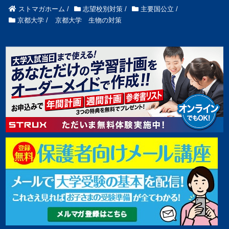
ストマガホーム
/
志望校別対策
/
主要国公立
/
京都大学
/
京都大学 生物の対策