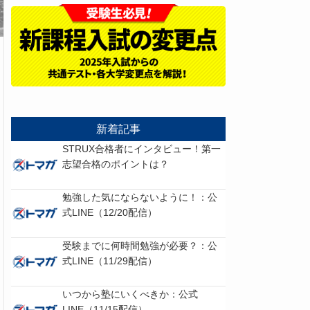
新着記事
STRUX合格者にインタビュー！第一
志望合格のポイントは？
勉強した気にならないように！：公
式LINE（12/20配信）
受験までに何時間勉強が必要？：公
式LINE（11/29配信）
いつから塾にいくべきか：公式
LINE（11/15配信）