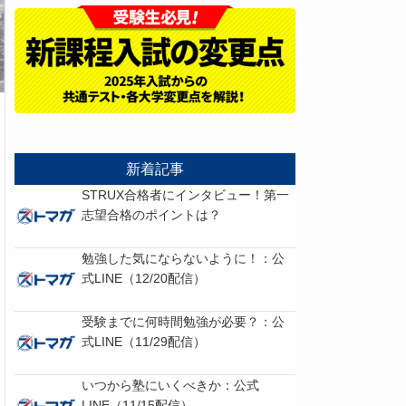
新着記事
STRUX合格者にインタビュー！第一
志望合格のポイントは？
勉強した気にならないように！：公
式LINE（12/20配信）
受験までに何時間勉強が必要？：公
式LINE（11/29配信）
いつから塾にいくべきか：公式
LINE（11/15配信）