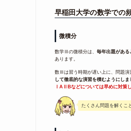
早稲田大学の数学での
微積分
数学Ⅲの微積分は、
毎年出題がある
あります。
数Ⅲは習う時期が遅い上に、問題演
して徹底的な演習を積むようにしま
ⅠAⅡBなどについては早めに対策
たくさん問題を解くこ