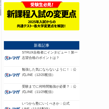
新着記事
STRUX合格者にインタビュー！第一
志望合格のポイントは？
勉強した気にならないように！：公
式LINE（12/20配信）
受験までに何時間勉強が必要？：公
式LINE（11/29配信）
いつから塾にいくべきか：公式
LINE（11/15配信）