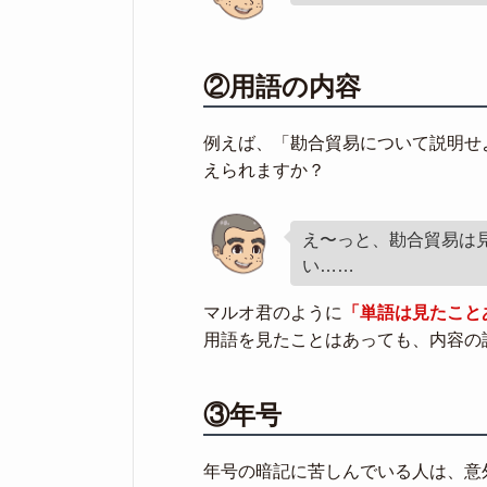
②用語の内容
例えば、「勘合貿易について説明せ
えられますか？
え〜っと、勘合貿易は
い……
マルオ君のように
「単語は見たこと
用語を見たことはあっても、内容の
③年号
年号の暗記に苦しんでいる人は、意