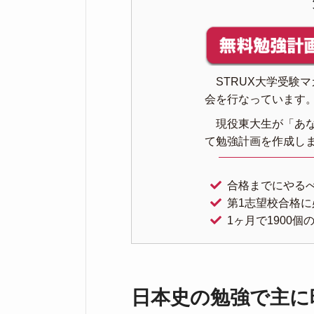
STRUX大学受験
会を行なっています
現役東大生が「あ
て勉強計画を作成し
合格までにやる
第1志望校合格
1ヶ月で1900
日本史の勉強で主に