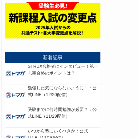
新着記事
STRUX合格者にインタビュー！第一
志望合格のポイントは？
勉強した気にならないように！：公
式LINE（12/20配信）
受験までに何時間勉強が必要？：公
式LINE（11/29配信）
いつから塾にいくべきか：公式
LINE（11/15配信）