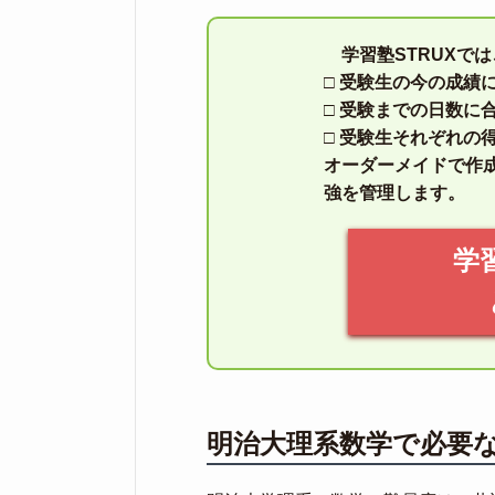
学習塾STRUXで
□ 受験生の今の成績
□ 受験までの日数に
□ 受験生それぞれの
オーダーメイドで作
強を管理します。
学
明治大理系数学で必要