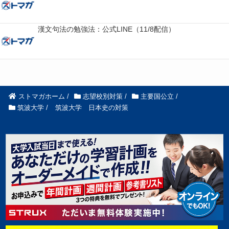
漢文句法の勉強法：公式LINE（11/8配信）
ストマガホーム
/
志望校別対策
/
主要国公立
/
筑波大学
/
筑波大学 日本史の対策