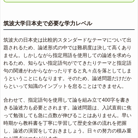
筑波大学日本史で必要な学力レベル
筑波大の日本史は比較的スタンダードなテーマについて出
題されるため、論述形式の中では難易度は決して高くあり
ません。しかしながら指定用語を使用しての論述を求めら
れるため、知らない指定語句がでてきたりテーマと指定語
句の関連がわからなかったりすると丸々点を落としてしま
うということにもなります。そのため、論述問題だけだか
らといって知識のインプットを怠ることはできません。
合わせて、指定語句を使用して論を組み立て400字を書き
きる論述力も必要とされます。論述問題は、入試直前に焦
って勉強しても急に点数が伸びることはありません。早い
時期から教科書を丁寧に学習して歴史全体の流れを把握
し、論述の演習をしておきましょう。日々の努力の積み重