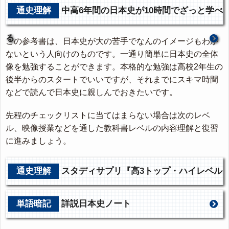
通史理解
中高6年間の日本史が10時間でざっと学べ
る
この参考書は、日本史が大の苦手でなんのイメージもわか
ないという人向けのものです。一通り簡単に日本史の全体
像を勉強することができます。本格的な勉強は高校2年生の
後半からのスタートでいいですが、それまでにスキマ時間
などで読んで日本史に親しんでおきたいです。
先程のチェックリストに当てはまらない場合は次のレベ
ル、映像授業などを通した教科書レベルの内容理解と復習
に進みましょう。
通史理解
スタディサプリ『高3トップ・ハイレベル
日本史』
単語暗記
詳説日本史ノート