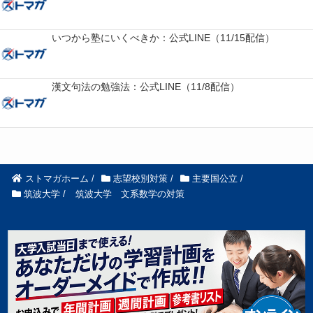
いつから塾にいくべきか：公式LINE（11/15配信）
漢文句法の勉強法：公式LINE（11/8配信）
ストマガホーム
/
志望校別対策
/
主要国公立
/
筑波大学
/
筑波大学 文系数学の対策