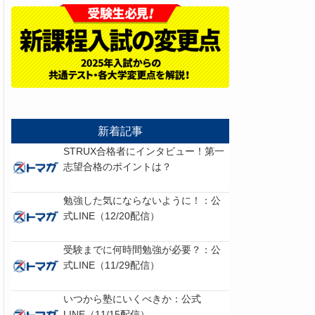
新着記事
STRUX合格者にインタビュー！第一
志望合格のポイントは？
勉強した気にならないように！：公
式LINE（12/20配信）
受験までに何時間勉強が必要？：公
式LINE（11/29配信）
いつから塾にいくべきか：公式
LINE（11/15配信）