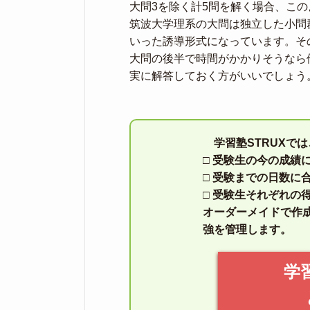
大問3を除く計5問を解く場合、こ
筑波大学理系の大問は独立した小問
いった誘導形式になっています。そ
大問の後半で時間がかかりそうなら
実に解答しておく方がいいでしょう
学習塾STRUXで
□ 受験生の今の成績
□ 受験までの日数に
□ 受験生それぞれの
オーダーメイドで作
強を管理します。
学