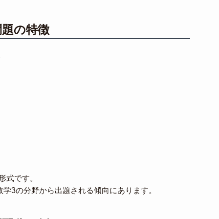
問題の特徴
。
く形式です。
6は数学3の分野から出題される傾向にあります。