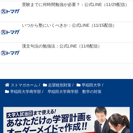
受験までに何時間勉強が必要？：公式LINE（11/29配信）
いつから塾にいくべきか：公式LINE（11/15配信）
漢文句法の勉強法：公式LINE（11/8配信）
ストマガホーム
/
志望校別対策
/
早稲田大学
/
早稲田大学商学部
/
早稲田大学商学部 数学の対策