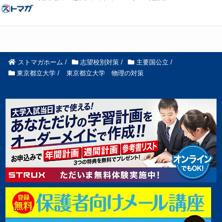
ストマガホーム
/
志望校別対策
/
主要国公立
/
東京都立大学
/
東京都立大学 物理の対策