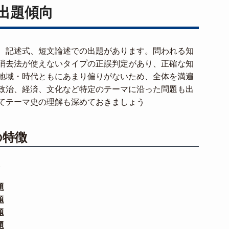
出題傾向
、記述式、短文論述での出題があります。問われる知
消去法が使えないタイプの正誤判定があり、正確な知
地域・時代ともにあまり偏りがないため、全体を満遍
政治、経済、文化など特定のテーマに沿った問題も出
てテーマ史の理解も深めておきましょう
の特徴
。
題
題
題
題