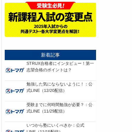
新着記事
STRUX合格者にインタビュー！第一
志望合格のポイントは？
勉強した気にならないように！：公
式LINE（12/20配信）
受験までに何時間勉強が必要？：公
式LINE（11/29配信）
いつから塾にいくべきか：公式
LINE（11/15配信）