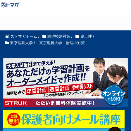
ストマガホーム
/
志望校別対策
/
慶上理
/
東京理科大学
/
東京理科大学 物理の対策