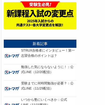
新着記事
STRUX合格者にインタビュー！第一
志望合格のポイントは？
勉強した気にならないように！：公
式LINE（12/20配信）
受験までに何時間勉強が必要？：公
式LINE（11/29配信）
いつから塾にいくべきか：公式
LINE（11/15配信）