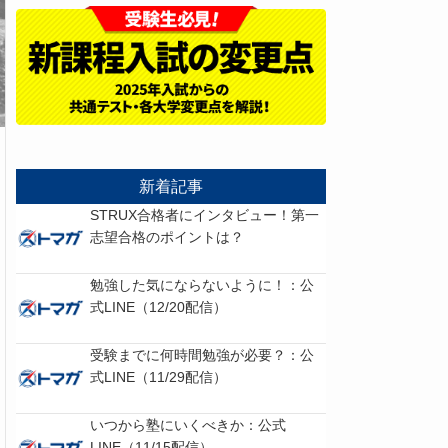
新着記事
STRUX合格者にインタビュー！第一
志望合格のポイントは？
勉強した気にならないように！：公
式LINE（12/20配信）
受験までに何時間勉強が必要？：公
式LINE（11/29配信）
いつから塾にいくべきか：公式
LINE（11/15配信）