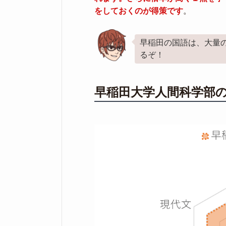
をしておくのが得策です
。
早稲田の国語は、大量
るぞ！
早稲田大学人間科学部