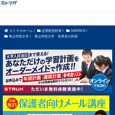
ストマガホーム
/
志望校別対策
/
GMARCH
/
青山学院大学
/
青山学院大学 世界史の対策