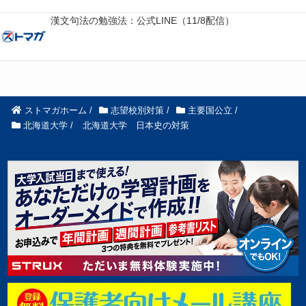
漢文句法の勉強法：公式LINE（11/8配信）
ストマガホーム
/
志望校別対策
/
主要国公立
/
北海道大学
/
北海道大学 日本史の対策