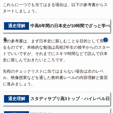
これらに一つでも当てはまる場合は、以下の参考書からス
タートしましょう。
通史理解
中高6年間の日本史が10時間でざっと学べ
る
この参考書は、まず日本史に親しむことを目的として用い
るものです。本格的な勉強は高校2年生の後半からのスター
トでいいですが、それまでにスキマ時間などで読んで日本
史に親しんでおきたいところです。
先程のチェックリストに当てはまらない場合は次のレベ
ル、映像授業などを通した教科書レベルの内容理解と復習
に進みましょう。
通史理解
スタディサプリ高3トップ・ハイレベル日
本史