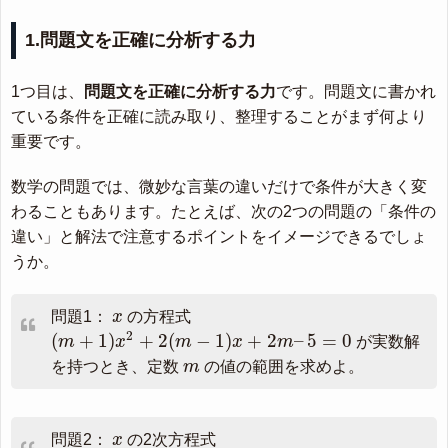
1.問題文を正確に分析する力
1つ目は、
問題文を正確に分析する力
です。問題文に書かれ
ている条件を正確に読み取り、整理することがまず何より
重要です。
数学の問題では、微妙な言葉の違いだけで条件が大きく変
わることもあります。たとえば、次の2つの問題の「条件の
違い」と解法で注意するポイントをイメージできるでしょ
うか。
x
問題1：
x
の方程式
(
m
+
1
)
x
2
+
2
(
m
−
1
)
x
+
2
m
–
5
=
0
2
(
+
1
)
+
2
(
−
1
)
+
2
–
5
=
0
m
x
m
x
m
が実数解
m
を持つとき、定数
m
の値の範囲を求めよ。
x
問題2：
x
の2次方程式