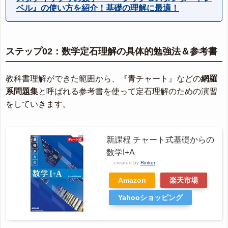
ベル』の使い方を紹介！基礎の理解に最適！
ステップ02：数学定石理解の具体的勉強法＆参考書
教科書理解ができた範囲から、『青チャート』などの
網羅
系問題集
と呼ばれる参考書を使って定石理解のための演習
をしていきます。
新課程 チャート式基礎からの
数学I+A
created by
Rinker
Amazon
楽天市場
Yahooショッピング