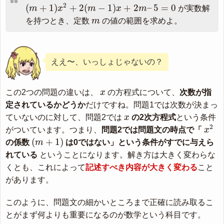
(
m
+
1
)
x
2
+
2
(
m
−
1
)
x
+
2
m
–
5
=
0
2
(
+
1
)
+
2
(
−
1
)
+
2
–
5
=
0
m
x
m
x
m
が実数解
m
を持つとき、定数
m
の値の範囲を求めよ。
ええ〜、いっしょじゃないの？
x
この2つの問題の違いは、
x
の方程式について、
次数が指
定されているかどうか
だけですね。問題1では次数が決まっ
x
ていないのに対して、問題2では
x
の2次方程式
という条件
x
2
2
がついています。つまり、
問題2では問題文の時点で「
x
(
m
+
1
)
(
+
1
)
の係数
m
は0ではない」という条件がすでに与えら
れている
ということになります。解き方は大きく変わらな
くとも、これによって
記述すべき内容が大きく変わる
こと
があります。
このように、問題文の細かいところまで正確に読み取るこ
とがまず何よりも重要になるのが数学という科目です。