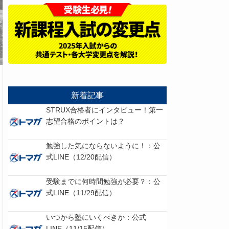
新着記事
STRUX合格者にインタビュー！第一
志望合格のポイントは？
勉強した気にならないように！：公
式LINE（12/20配信）
受験までに何時間勉強が必要？：公
式LINE（11/29配信）
いつから塾にいくべきか：公式
LINE（11/15配信）